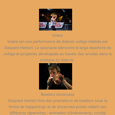
Volare
Volare est une performance de diabolo voltige réalisée par
Gaspard Herblot. Le spectacle démontre le large répertoire de
voltige et jongleries développée au travers des années dans la
pratique du diabolo.
Beatbox showcase
Gaspard Herblot livre des prestations de beatbox sous la
forme de happenings et de showcase privés mêlant ses
différents répertoires : animation d'événements, comité