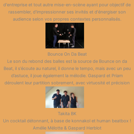
d'entreprise et tout autre mise-en-scène ayant pour objectif de
rassembler, d'impressionner ses invités et d'énergiser son
audience selon vos propres contextes personnalisés.
Bounce On Da Beat
Le son du rebond des balles est la source de Bounce on da
Beat, il s’écoute au naturel, il donne le tempo, mais avec un peu
d’astuce, il joue également la mélodie. Gaspard et Priam
déroulent leur partition sobrement, avec virtuosité et précision
Takita BK
Un cocktail détonnant, à base de konnakol et human beatbox !
Amélie Mélotte & Gaspard Herblot