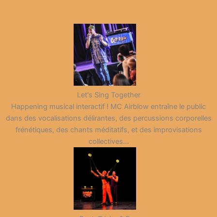
Let's Sing Together
Happening musical interactif ! MC Airblow entraîne le public
dans des vocalisations délirantes, des percussions corporelles
frénétiques, des chants méditatifs, et des improvisations
collectives…