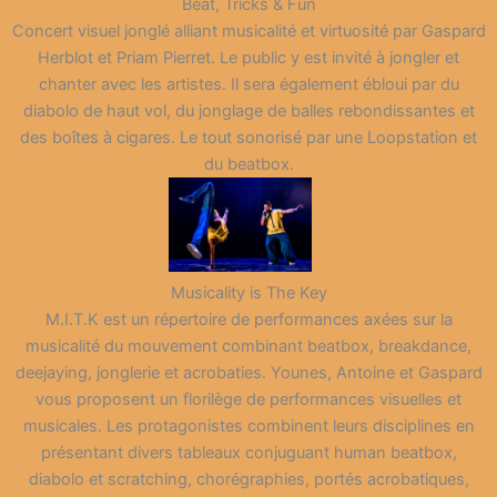
Beat, Tricks & Fun
Concert visuel jonglé alliant musicalité et virtuosité par Gaspard
Herblot et Priam Pierret. Le public y est invité à jongler et
chanter avec les artistes. Il sera également ébloui par du
diabolo de haut vol, du jonglage de balles rebondissantes et
des boîtes à cigares. Le tout sonorisé par une Loopstation et
du beatbox.
Musicality is The Key
M.I.T.K est un répertoire de performances axées sur la
musicalité du mouvement combinant beatbox, breakdance,
deejaying, jonglerie et acrobaties. Younes, Antoine et Gaspard
vous proposent un florilège de performances visuelles et
musicales. Les protagonistes combinent leurs disciplines en
présentant divers tableaux conjuguant human beatbox,
diabolo et scratching, chorégraphies, portés acrobatiques,