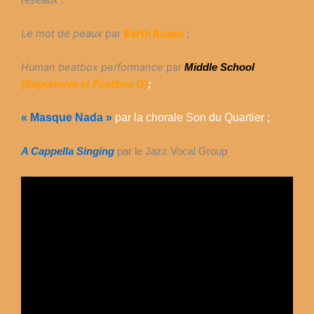
Le mot de peaux
par
Barth Russo
;
Human beatbox performance
par
Middle School
(Supernova et Footbox G)
;
« Masque Nada »
par la chorale Son du Quartier ;
A Cappella Singing
par le Jazz Vocal Group