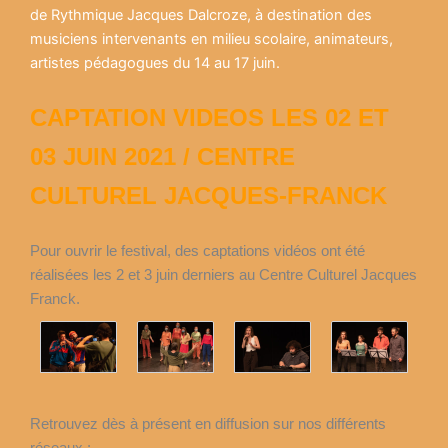
de Rythmique Jacques Dalcroze, à destination des
musiciens intervenants en milieu scolaire, animateurs,
artistes pédagogues du 14 au 17 juin.
CAPTATION VIDEOS LES 02 ET
03 JUIN 2021 / CENTRE
CULTUREL JACQUES-FRANCK
Pour ouvrir le festival, des captations vidéos ont été
réalisées les 2 et 3 juin derniers au Centre Culturel Jacques
Franck.
Retrouvez dès à présent en diffusion sur nos différents
réseaux :