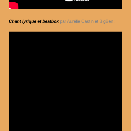
Chant lyrique et beatbox
par Aurélie Castin et BigBen ;