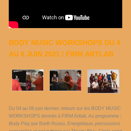
BODY MUSIC WORKSHOPS DU 4
AU 6 JUIN 2021 / FIRM ARTLAB
Du 04 au 06 juin dernier, retours sur les BODY MUSIC
WORKSHOPS donnés à FIRM Artlab. Au programme ;
Body Play
par Barth Russo,
Energétique, percussions