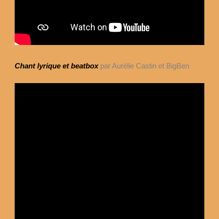
Chant lyrique et beatbox
par Aurélie Castin et BigBen