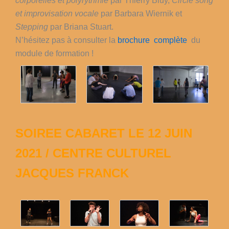
corporelles et polyrythmie
par Thierry Bluy,
Circle song
et improvisation vocale
par Barbara Wiernik et
Stepping
par Briana Stuart.
N’hésitez pas à consulter la
brochure complète
du
module de formation !
SOIREE CABARET LE 12 JUIN
2021 / CENTRE CULTUREL
JACQUES FRANCK