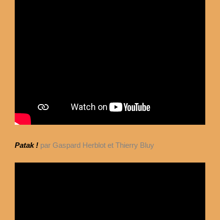
Patak !
par Gaspard Herblot et Thierry Bluy