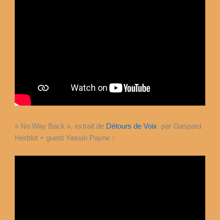
« No Way Back », extrait de
Détours de Voix
par Gaspard
Herblot + guest Yassin Payne ;