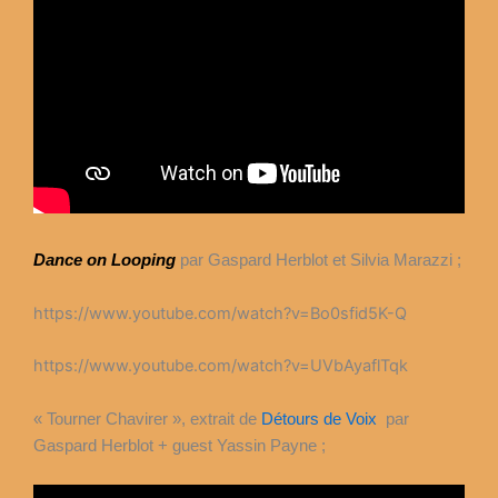
Dance on Looping
par Gaspard Herblot et Silvia Marazzi ;
https://www.youtube.com/watch?v=Bo0sfid5K-Q
https://www.youtube.com/watch?v=UVbAyaflTqk
« Tourner Chavirer », extrait de
Détours de Voix
par
Gaspard Herblot + guest Yassin Payne ;