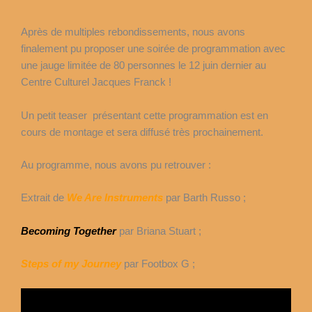
Après de multiples rebondissements, nous avons
finalement pu proposer une soirée de programmation avec
une jauge limitée de 80 personnes le 12 juin dernier au
Centre Culturel Jacques Franck !
Un petit teaser présentant cette programmation est en
cours de montage et sera diffusé très prochainement.
Au programme, nous avons pu retrouver :
Extrait de
We Are Instruments
par Barth Russo ;
Becoming Together
par Briana Stuart ;
Steps of my Journey
par Footbox G ;