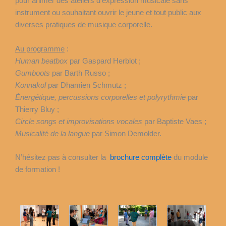
pour animer des ateliers d’expression musicale sans
instrument ou souhaitant ouvrir le jeune et tout public aux
diverses pratiques de musique corporelle.
Au programme
:
Human beatbox
par Gaspard Herblot ;
Gumboots
par Barth Russo ;
Konnakol
par Dhamien Schmutz ;
Énergétique, percussions corporelles et polyrythmie
par
Thierry Bluy ;
Circle songs et improvisations vocales
par Baptiste Vaes ;
Musicalité de la langue
par Simon Demolder.
N’hésitez pas à consulter la
brochure complète
du module
de formation !